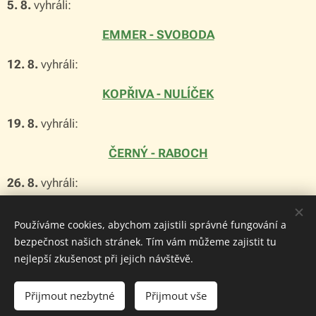
5. 8.
vyhráli:
EMMER - SVOBODA
12. 8.
vyhráli:
KOPŘIVA - NULÍČEK
19. 8.
vyhráli:
ČERNÝ - RABOCH
26. 8.
vyhráli:
ČERNÝ - RABOCH
Používáme cookies, abychom zajistili správné fungování a
bezpečnost našich stránek. Tím vám můžeme zajistit tu
nejlepší zkušenost při jejich návštěvě.
© 2024 Bridžový klub Praha. Všechna práva vyhrazena.
Přijmout nezbytné
Přijmout vše
Cookies
Vytvořeno službou Webnode