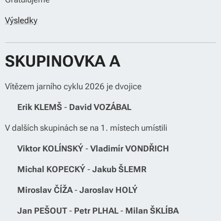
Výsledky
SKUPINOVKA A
Vítězem jarního cyklu 2026 je dvojice
🏆
Erik KLEMŠ
-
David VOZÁBAL
V dalších skupinách se na 1. místech umístili
🏆
Viktor KOLÍNSKÝ
-
Vladimír VONDŘICH
🏆
Michal KOPECKÝ
-
Jakub ŠLEMR
🏆
Miroslav ČÍŽA
-
Jaroslav HOLÝ
🏆
Jan PEŠOUT
-
Petr PLHAL
-
Milan ŠKLÍBA