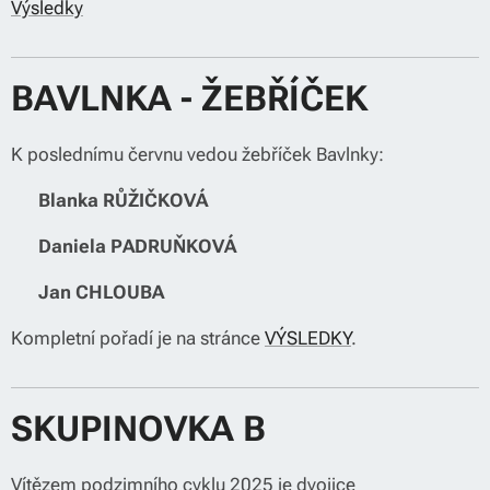
Výsledky
BAVLNKA - ŽEBŘÍČEK
K poslednímu červnu vedou žebříček Bavlnky:
🥇
Blanka RŮŽIČKOVÁ
🥈
Daniela PADRUŇKOVÁ
🥉
Jan CHLOUBA
Kompletní pořadí je na stránce
VÝSLEDKY
.
SKUPINOVKA B
Vítězem podzimního cyklu 2025 je dvojice