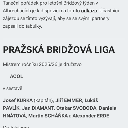
Taneční pořádek pro letošní Bridžový týden v
Albrechticích je k dispozici na tomto
odkazu
. Účastníci
zájezdu se tímto vyzývají, aby se se svými partnery
zapsali do tabulky.
PRAŽSKÁ BRIDŽOVÁ LIGA
Mistrem ročníku 2025/26 je družstvo
🏆
ACOL
v sestavě
Josef KURKA
(kapitán),
Jiří EMMER
,
Lukáš
PAVLÍK
,
Jan DIAMANT
,
Otakar SVOBODA
,
Daniela
HNÁTOVÁ
,
Martin SCHÁŇKA
a
Alexander ERDE
Gratulujeme 👏