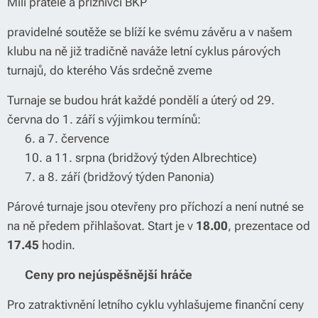
Milí přátelé a příznivci BKP 🙂
pravidelné soutěže se blíží ke svému závěru a v našem
klubu na ně již tradičně naváže letní cyklus párových
turnajů, do kterého Vás srdečně zveme ☀️
Turnaje se budou hrát každé pondělí a úterý od 29.
června do 1. září s výjimkou termínů:
📅 6. a 7. července
📅 10. a 11. srpna (bridžový týden Albrechtice)
📅 7. a 8. září (bridžový týden Panonia)
Párové turnaje jsou otevřeny pro příchozí a není nutné se
na ně předem přihlašovat. Start je v
18.00
, prezentace od
17.45
hodin.
🏆
Ceny pro nejúspěšnější hráče
Pro zatraktivnění letního cyklu vyhlašujeme finanční ceny