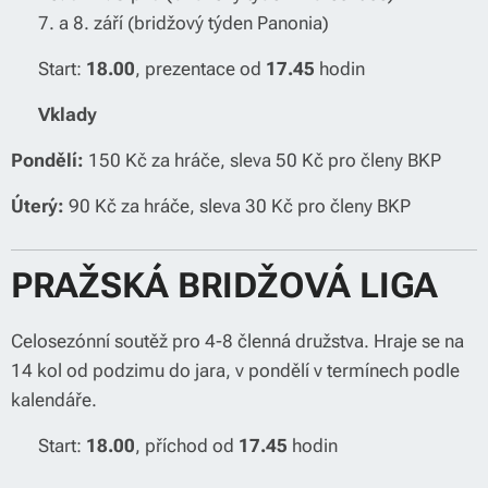
📅 7. a 8. září (bridžový týden Panonia)
⌚ Start:
18.00
, prezentace od
17.45
hodin
💰
Vklady
Pondělí:
150 Kč za hráče, sleva 50 Kč pro členy BKP
Úterý:
90 Kč za hráče, sleva 30 Kč pro členy BKP
PRAŽSKÁ BRIDŽOVÁ LIGA
Celosezónní soutěž pro 4-8 členná družstva. Hraje se na
14 kol od podzimu do jara, v pondělí v termínech podle
kalendáře.
⌚ Start:
18.00
, příchod od
17.45
hodin