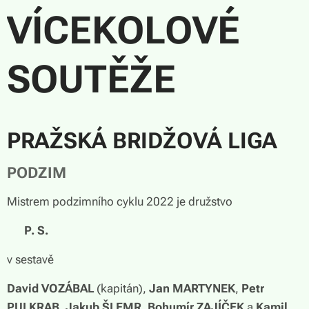
VÍCEKOLOVÉ
SOUTĚŽE
PRAŽSKÁ BRIDŽOVÁ LIGA
PODZIM
Mistrem podzimního cyklu 2022 je družstvo
🏆
P. S.
v sestavě
David VOZÁBAL
(kapitán),
Jan MARTYNEK
,
Petr
PULKRAB
,
Jakub ŠLEMR
,
Bohumír ZAJÍČEK
a
Kamil