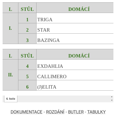
DOKUMENTACE
-
ROZDÁNÍ
-
BUTLER
-
TABULKY