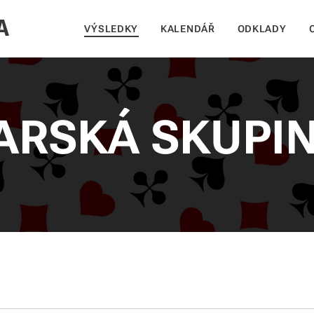
A
VÝSLEDKY
KALENDÁŘ
ODKLADY
ARSKÁ SKUPI