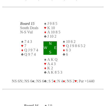
Board 15
♠
J 9 8 5
South Deals
♥
K 10
N-S Vul
♦
A 10 8 5
♣
J 10 2
♠
7 4 3
♠
10 6 2
N
♥
7
♥
Q J 9 8 6 5 2
W
E
♦
Q J 9 7 4
♦
6 3
S
♣
Q 9 7 4
♣
6
♠
A K Q
♥
A 4 3
♦
K 2
♣
A K 8 5 3
NS 6N; NS 6
♠
; NS 6
♣
; S 5
♦
; N 4
♦
; NS 2
♥
; Par +1440
Board 16
♠
J 9