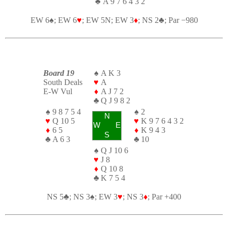
♣
A 9 7 6 4 3 2
EW 6
♠
; EW 6
♥
; EW 5N; EW 3
♦
; NS 2
♣
; Par −980
Board 19
♠
A K 3
South Deals
♥
A
E-W Vul
♦
A J 7 2
♣
Q J 9 8 2
♠
9 8 7 5 4
♠
2
N
♥
Q 10 5
♥
K 9 7 6 4 3 2
W
E
♦
6 5
♦
K 9 4 3
S
♣
A 6 3
♣
10
♠
Q J 10 6
♥
J 8
♦
Q 10 8
♣
K 7 5 4
NS 5
♣
; NS 3
♠
; EW 3
♥
; NS 3
♦
; Par +400