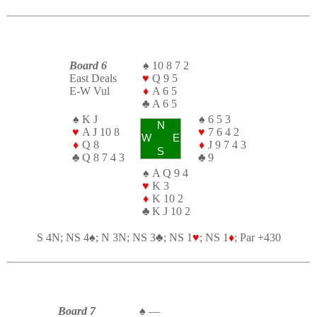
Board 6
♠
10 8 7 2
East Deals
♥
Q 9 5
E-W Vul
♦
A 6 5
♣
A 6 5
♠
K J
♠
6 5 3
N
♥
A J 10 8
♥
7 6 4 2
W
E
♦
Q 8
♦
J 9 7 4 3
S
♣
Q 8 7 4 3
♣
9
♠
A Q 9 4
♥
K 3
♦
K 10 2
♣
K J 10 2
S 4N; NS 4
♠
; N 3N; NS 3
♣
; NS 1
♥
; NS 1
♦
; Par +430
Board 7
♠
—