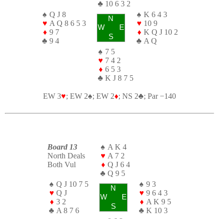
♣
10 6 3 2
♠
Q J 8
♠
K 6 4 3
N
♥
A Q 8 6 5 3
♥
10 9
W
E
♦
9 7
♦
K Q J 10 2
S
♣
9 4
♣
A Q
♠
7 5
♥
7 4 2
♦
6 5 3
♣
K J 8 7 5
EW 3
♥
; EW 2
♠
; EW 2
♦
; NS 2
♣
; Par −140
Board 13
♠
A K 4
North Deals
♥
A 7 2
Both Vul
♦
Q J 6 4
♣
Q 9 5
♠
Q J 10 7 5
♠
9 3
N
♥
Q J
♥
9 6 4 3
W
E
♦
3 2
♦
A K 9 5
S
♣
A 8 7 6
♣
K 10 3