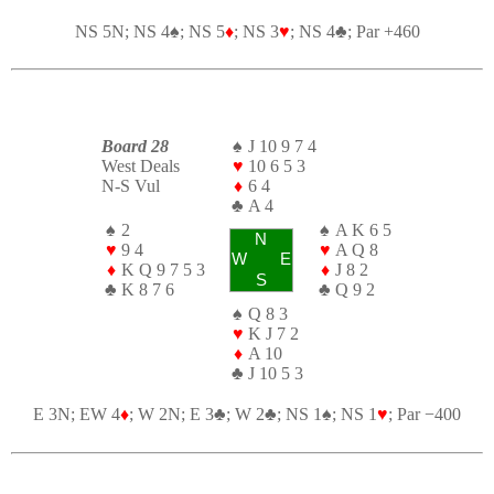
NS 5N; NS 4
♠
; NS 5
♦
; NS 3
♥
; NS 4
♣
; Par +460
Board 28
♠
J 10 9 7 4
West Deals
♥
10 6 5 3
N-S Vul
♦
6 4
♣
A 4
♠
2
♠
A K 6 5
N
♥
9 4
♥
A Q 8
W
E
♦
K Q 9 7 5 3
♦
J 8 2
S
♣
K 8 7 6
♣
Q 9 2
♠
Q 8 3
♥
K J 7 2
♦
A 10
♣
J 10 5 3
E 3N; EW 4
♦
; W 2N; E 3
♣
; W 2
♣
; NS 1
♠
; NS 1
♥
; Par −400