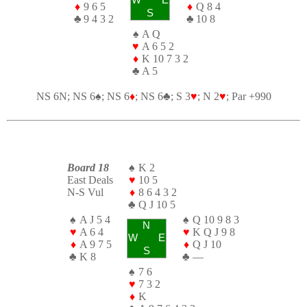
W
E
♦
9 6 5
♦
Q 8 4
S
♣
9 4 3 2
♣
10 8
♠
A Q
♥
A 6 5 2
♦
K 10 7 3 2
♣
A 5
NS 6N; NS 6
♠
; NS 6
♦
; NS 6
♣
; S 3
♥
; N 2
♥
; Par +990
Board 18
♠
K 2
East Deals
♥
10 5
N-S Vul
♦
8 6 4 3 2
♣
Q J 10 5
♠
A J 5 4
♠
Q 10 9 8 3
N
♥
A 6 4
♥
K Q J 9 8
W
E
♦
A 9 7 5
♦
Q J 10
S
♣
K 8
♣
—
♠
7 6
♥
7 3 2
♦
K