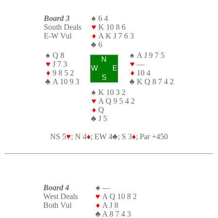
Board 3
♠
6 4
South Deals
♥
K 10 8 6
E-W Vul
♦
A K J 7 6 3
♣
6
♠
Q 8
♠
A J 9 7 5
N
♥
J 7 3
♥
—
W
E
♦
9 8 5 2
♦
10 4
S
♣
A 10 9 3
♣
K Q 8 7 4 2
♠
K 10 3 2
♥
A Q 9 5 4 2
♦
Q
♣
J 5
NS 5
♥
; N 4
♦
; EW 4
♣
; S 3
♦
; Par +450
Board 4
♠
—
West Deals
♥
A Q 10 8 2
Both Vul
♦
A J 8
♣
A 8 7 4 3