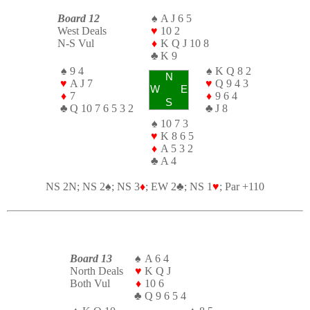
Board 12
♠
A J 6 5
West Deals
♥
10 2
N-S Vul
♦
K Q J 10 8
♣
K 9
♠
9 4
♠
K Q 8 2
N
♥
A J 7
♥
Q 9 4 3
W
E
♦
7
♦
9 6 4
S
♣
Q 10 7 6 5 3 2
♣
J 8
♠
10 7 3
♥
K 8 6 5
♦
A 5 3 2
♣
A 4
NS 2N; NS 2
♠
; NS 3
♦
; EW 2
♣
; NS 1
♥
; Par +110
Board 13
♠
A 6 4
North Deals
♥
K Q J
Both Vul
♦
10 6
♣
Q 9 6 5 4