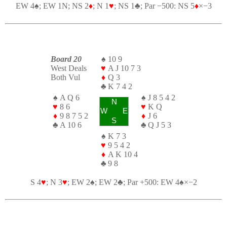
EW 4
♠
; EW 1N; NS 2
♦
; N 1
♥
; NS 1
♣
; Par −500: NS 5
♦
×−3
Board 20
♠
10 9
West Deals
♥
A J 10 7 3
Both Vul
♦
Q 3
♣
K 7 4 2
♠
A Q 6
♠
J 8 5 4 2
N
♥
8 6
♥
K Q
W
E
♦
9 8 7 5 2
♦
J 6
S
♣
A 10 6
♣
Q J 5 3
♠
K 7 3
♥
9 5 4 2
♦
A K 10 4
♣
9 8
S 4
♥
; N 3
♥
; EW 2
♠
; EW 2
♣
; Par +500: EW 4
♠
×−2