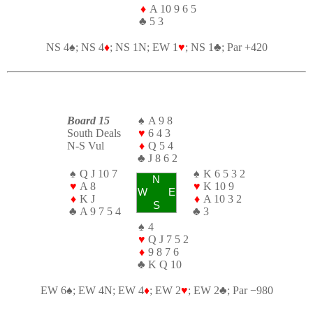
♦
A 10 9 6 5
♣
5 3
NS 4
♠
; NS 4
♦
; NS 1N; EW 1
♥
; NS 1
♣
; Par +420
Board 15
♠
A 9 8
South Deals
♥
6 4 3
N-S Vul
♦
Q 5 4
♣
J 8 6 2
♠
Q J 10 7
♠
K 6 5 3 2
N
♥
A 8
♥
K 10 9
W
E
♦
K J
♦
A 10 3 2
S
♣
A 9 7 5 4
♣
3
♠
4
♥
Q J 7 5 2
♦
9 8 7 6
♣
K Q 10
EW 6
♠
; EW 4N; EW 4
♦
; EW 2
♥
; EW 2
♣
; Par −980