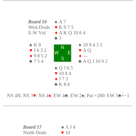
Board 16
♠
A 7
West Deals
♥
K 9 7 5
E-W Vul
♦
A K Q 10 6 4
♣
3
♠
K 8
♠
10 9 4 3 2
N
♥
J 6 3 2
♥
A Q
W
E
♦
9 8 5 2
♦
—
S
♣
7 5 4
♣
A Q J 10 9 2
♠
Q J 6 5
♥
10 8 4
♦
J 7 3
♣
K 8 6
NS 4N; NS 3
♥
; NS 4
♦
; EW 4
♣
; EW 2
♠
; Par +200: EW 5
♣
×−1
Board 17
♠
A J 4
North Deals
♥
10