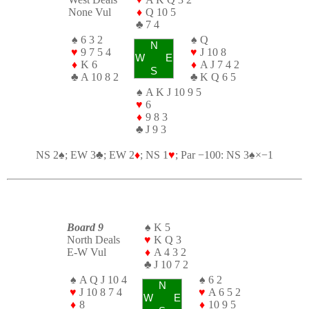
None Vul
♦
Q 10 5
♣
7 4
♠
6 3 2
♠
Q
N
♥
9 7 5 4
♥
J 10 8
W
E
♦
K 6
♦
A J 7 4 2
S
♣
A 10 8 2
♣
K Q 6 5
♠
A K J 10 9 5
♥
6
♦
9 8 3
♣
J 9 3
NS 2
♠
; EW 3
♣
; EW 2
♦
; NS 1
♥
; Par −100: NS 3
♠
×−1
Board 9
♠
K 5
North Deals
♥
K Q 3
E-W Vul
♦
A 4 3 2
♣
J 10 7 2
♠
A Q J 10 4
♠
6 2
N
♥
J 10 8 7 4
♥
A 6 5 2
W
E
♦
8
♦
10 9 5