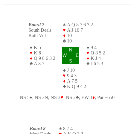
Board 7
♠
A Q 8 7 6 3 2
South Deals
♥
A J 10 7
Both Vul
♦
10
♣
10
♠
K 5
♠
9 4
N
♥
K 6
♥
Q 8 5 2
W
E
♦
Q 9 8 6 3 2
♦
K J 4
S
♣
A 8 7
♣
J 6 5 3
♠
J 10
♥
9 4 3
♦
A 7 5
♣
K Q 9 4 2
NS 5
♠
; NS 3N; NS 3
♥
; NS 2
♣
; EW 1
♦
; Par +650
Board 8
♠
8 7 4
West Deals
♥
A K Q 3 2