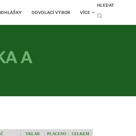
HLEDAT
ODHLÁŠKY
ODVOLACÍ VÝBOR
VÍCE
KA A