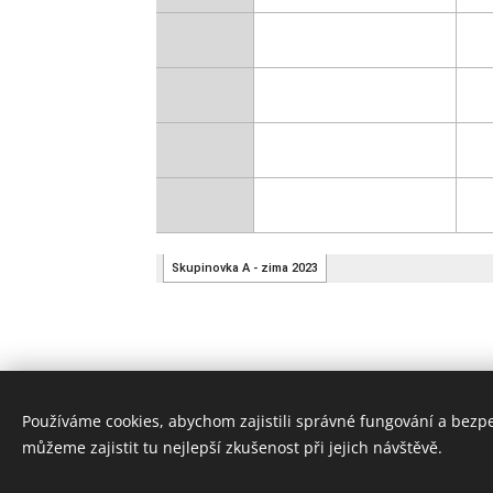
Používáme cookies, abychom zajistili správné fungování a bezp
můžeme zajistit tu nejlepší zkušenost při jejich návštěvě.