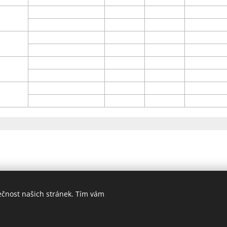
ečnost našich stránek. Tím vám
© 2024 Bridžový klub Praha. Všechna práva vyhrazena.
Cookies
Vytvořeno službou Webnode