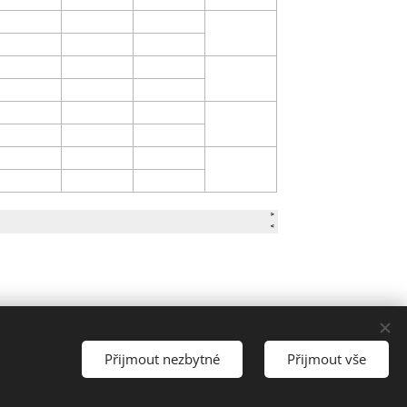
Přijmout nezbytné
Přijmout vše