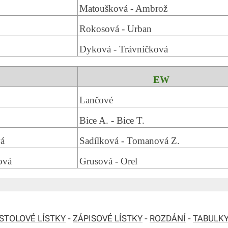
STOLOVÉ LÍSTKY
-
ZÁPISOVÉ LÍSTKY
-
ROZDÁNÍ
-
TABULK