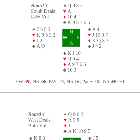
Board 3
♠
Q 9 8 2
South Deals
♥
A
E-W Vul
♦
10 4
♣
K 9 8 7 6 5
♠
7 6 5 3
♠
A 4
N
♥
K 8 5 3 2
♥
J 10 9 7
W
E
♦
J 2
♦
K Q 8 3
S
♣
A Q
♣
J 4 2
♠
K J 10
♥
Q 6 4
♦
A 9 7 6 5
♣
10 3
EW 3
♥
; NS 3
♣
; EW 1N; NS 1
♠
; Par −100: NS 4
♣
×−1
Board 4
♠
Q 9 6 2
West Deals
♥
A 9 6
Both Vul
♦
J
♣
A K 10 9 5
♠
K 8 3
♠
J 5