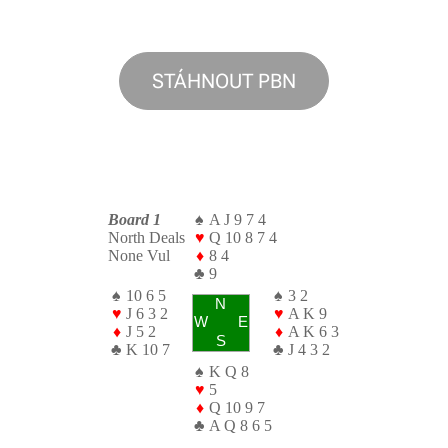
STÁHNOUT PBN
Board 1
♠
A J 9 7 4
North Deals
♥
Q 10 8 7 4
None Vul
♦
8 4
♣
9
♠
10 6 5
♠
3 2
N
♥
J 6 3 2
♥
A K 9
W
E
♦
J 5 2
♦
A K 6 3
S
♣
K 10 7
♣
J 4 3 2
♠
K Q 8
♥
5
♦
Q 10 9 7
♣
A Q 8 6 5