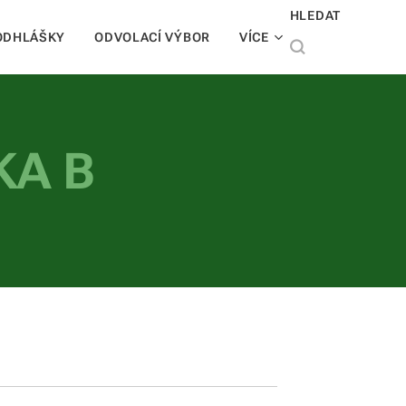
HLEDAT
ODHLÁŠKY
ODVOLACÍ VÝBOR
VÍCE
KA B