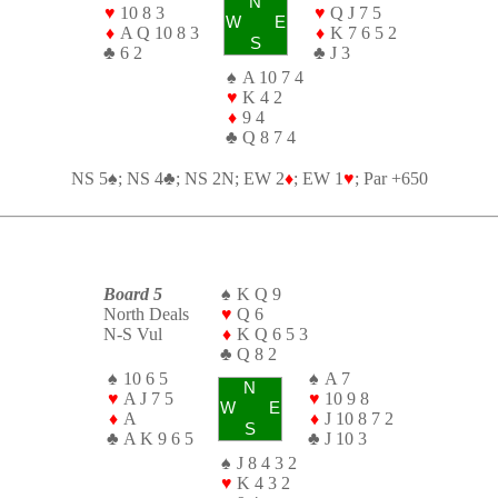
N
♥
10 8 3
♥
Q J 7 5
W
E
♦
A Q 10 8 3
♦
K 7 6 5 2
S
♣
6 2
♣
J 3
♠
A 10 7 4
♥
K 4 2
♦
9 4
♣
Q 8 7 4
NS 5
♠
; NS 4
♣
; NS 2N; EW 2
♦
; EW 1
♥
; Par +650
Board 5
♠
K Q 9
North Deals
♥
Q 6
N-S Vul
♦
K Q 6 5 3
♣
Q 8 2
♠
10 6 5
♠
A 7
N
♥
A J 7 5
♥
10 9 8
W
E
♦
A
♦
J 10 8 7 2
S
♣
A K 9 6 5
♣
J 10 3
♠
J 8 4 3 2
♥
K 4 3 2