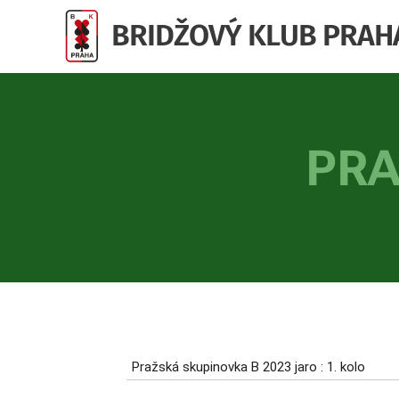
BRIDŽOVÝ KLUB PRAH
PRA