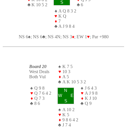
S
♣
K 10 5 2
♣
6
♠
A Q 8 3 2
♥
K Q
♦
7
♣
A J 9 8 4
NS 6
♠
; NS 6
♣
; NS 4N; NS 3
♦
; EW 1
♥
; Par +980
Board 20
♠
K 7 5
West Deals
♥
10 3
Both Vul
♦
A 5
♣
A K 10 5 3 2
♠
Q 9 8
♠
J 6 4 3
N
♥
Q 7 6 4 2
♥
A J 9 8
W
E
♦
Q 7 3
♦
K J 10
S
♣
8 6
♣
Q 9
♠
A 10 2
♥
K 5
♦
9 8 6 4 2
♣
J 7 4