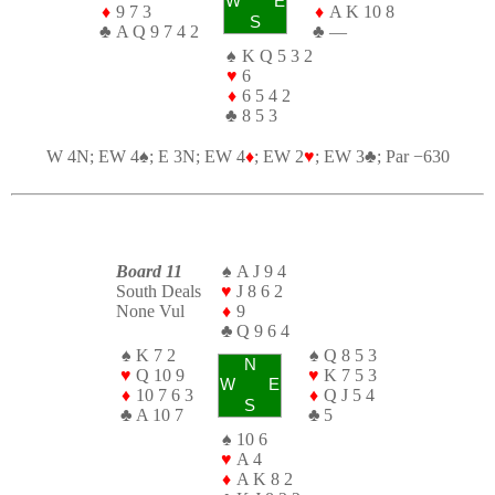
W
E
♦
9 7 3
♦
A K 10 8
S
♣
A Q 9 7 4 2
♣
—
♠
K Q 5 3 2
♥
6
♦
6 5 4 2
♣
8 5 3
W 4N; EW 4
♠
; E 3N; EW 4
♦
; EW 2
♥
; EW 3
♣
; Par −630
Board 11
♠
A J 9 4
South Deals
♥
J 8 6 2
None Vul
♦
9
♣
Q 9 6 4
♠
K 7 2
♠
Q 8 5 3
N
♥
Q 10 9
♥
K 7 5 3
W
E
♦
10 7 6 3
♦
Q J 5 4
S
♣
A 10 7
♣
5
♠
10 6
♥
A 4
♦
A K 8 2