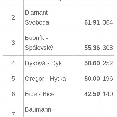
Diamant -
2
Svoboda
61.91
364
Bubník -
3
Spálovský
55.36
308
4
Dyková - Dyk
50.60
252
5
Gregor - Hytka
50.00
196
6
Bice - Bice
42.59
140
Baumann -
7