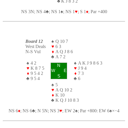
♣
K J 8 3 2
NS 3N; NS 4
♣
; NS 1
♠
; NS 1
♥
; S 1
♦
; Par +400
Board 12
♠
Q 10 7
West Deals
♥
6 3
N-S Vul
♦
A Q J 8 6
♣
A 7 2
♠
4 2
♠
A K J 9 8 6 3
N
♥
K 8 7 5
♥
J 9 4
W
E
♦
9 5 4 2
♦
7 3
S
♣
9 5 4
♣
6
♠
5
♥
A Q 10 2
♦
K 10
♣
K Q J 10 8 3
NS 6
♦
; NS 6
♣
; N 5N; NS 3
♥
; EW 2
♠
; Par +800: EW 6
♠
×−4