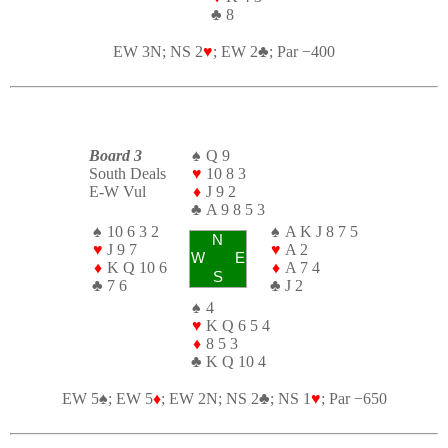
♣
8
EW 3N; NS 2
♥
; EW 2
♣
; Par −400
Board 3
♠
Q 9
South Deals
♥
10 8 3
E-W Vul
♦
J 9 2
♣
A 9 8 5 3
♠
10 6 3 2
♠
A K J 8 7 5
N
♥
J 9 7
♥
A 2
W
E
♦
K Q 10 6
♦
A 7 4
S
♣
7 6
♣
J 2
♠
4
♥
K Q 6 5 4
♦
8 5 3
♣
K Q 10 4
EW 5
♠
; EW 5
♦
; EW 2N; NS 2
♣
; NS 1
♥
; Par −650