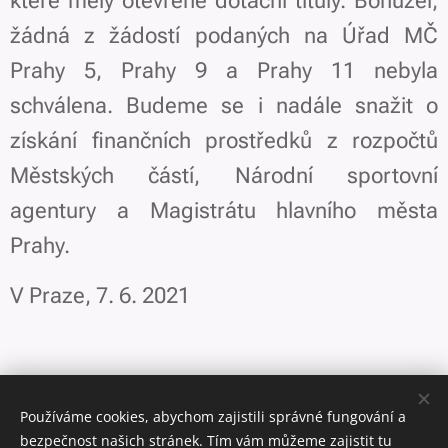
které měly otevřené dotační tituly. Bohužel,
žádná z žádostí podaných na Úřad MČ
Prahy 5, Prahy 9 a Prahy 11 nebyla
schválena. Budeme se i nadále snažit o
získání finančních prostředků z rozpočtů
Městských částí, Národní sportovní
agentury a Magistrátu hlavního města
Prahy.
V Praze, 7. 6. 2021
Výbor Bridžového klubu Praha
Používáme cookies, abychom zajistili správné fungování a
bezpečnost našich stránek. Tím vám můžeme zajistit tu